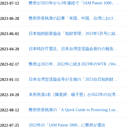
弊所が2021年から3年連続で「IAM Patent 1000」に選ばれました。
2023-07-12
弊所所長執筆の記事「米国、中国、台湾における包袋禁反言に関する規定の相違、及び対応策分析」がAIPLAのInnovate Magazineに掲載
2023-06-28
日本知的財産協会「知財管理」2023年5月号に結晶形特許及びパテントリンケージ訴訟に関する論説が掲載
2023-06-02
日本特許庁委託、日本台湾交流協会発行の報告書「台湾における意匠権侵害訴訟の統計・類否判断に関する分析」の執筆協力をさせていただきました。
2023-04-20
弊所は2021年、2022年に続き2023年のWTR（World Trademark Review）1000に3年連続で選ばれました。
2023-02-17
日本台湾交流協会等が主催の「2023台日知的財産研究討論会」にて「日本の特許制度及び日本における効率的な特許権取得のポイントの紹介」のテーマで講演を行いました
2023-01-11
本所所員2名（陳薏婷、楊子慧）が2022年の台湾専利師試験に合格
2022-10-20
弊所所長執筆の「A Quick Guide to Protecting Luxury Handbags in Taiwan」が「INTA Bulletin」（Vol. 77 Issue 30）に掲載
2022-08-12
2022年の「IAM Patent 1000」に弊所が選出
2022-07-25