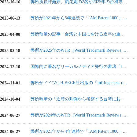
弊所所員許茹婷、劉昆妮の2名が2025年の台湾専利師試験に合格
2025-10-16
弊所が2021年から5年連続で「IAM Patent 1000」に選出
2025-06-13
弊所執筆の記事「台湾と中国における近年の重要特許裁判例の判断傾向の分析」が日本ライセンス協会の「LES JAPAN NEWS Vol.65 No.4, December, 2024」に掲載
2025-04-08
弊所が2025年のWTR（World Trademark Review）1000でシルバーランクに認定
2025-02-18
国際的に著名なリーガルメディア発行の書籍「Intellectual Property Law Over Borders Comparative Guide」の台湾パートにおいて、ブランド企業が台湾で知的財産権を保護する方法に関する記事を執筆
2024-12-10
弊所がドイツC.H.BECK社出版の『Infringement of Second Medical Use Claims（第二医薬用途クレームの侵害に係る研究）』の共著者として参加
2024-11-01
弊所執筆の「近時の判例から考察する台湾における発明の進歩性判断」が「GRUR International」に掲載
2024-10-04
弊所が2024年のWTR（World Trademark Review）1000に2021年以降4年連続で選出
2024-06-27
弊所が2021年から4年連続で「IAM Patent 1000」に選出
2024-06-27