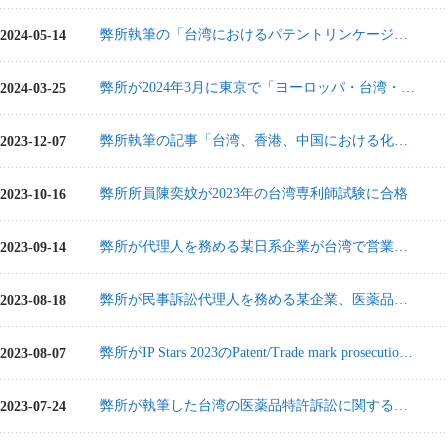
弊所執筆の「台湾におけるパテントリンケージ訴訟の事例分析及び戦略」がALIPAの「Chemical Practice Chronicles」に掲載
2024-05-14
弊所が2024年3月に東京で「ヨーロッパ・台湾・中国特許実務戦略セミナー」を開催
2024-03-25
弊所執筆の記事「台湾、香港、中国における化粧品ブランドのブランドポートフォリオ及び権利保護戦略」がLuxury Law Allianceの「Global Legal Post」に掲載（2023年11月3日）
2023-12-07
弊所所員陳奕妏が2023年の台湾専利師試験に合格
2023-10-16
弊所が代理人を務める某日系企業が台湾で営業秘密侵害の刑事告訴を提起、台中地方検察署より起訴処分が下される
2023-09-14
弊所が民事訴訟代理人を務める某企業、医薬品パテントリンケージ侵害訴訟の控訴審でも独バイエル（Bayer）に全面勝訴
2023-08-18
弊所がIP Stars 2023のPatent/Trade mark prosecution部門にランクイン
2023-08-07
弊所が執筆した台湾の医薬品特許訴訟に関する記事がFICPIジャーナルのIssue 2に掲載
2023-07-24