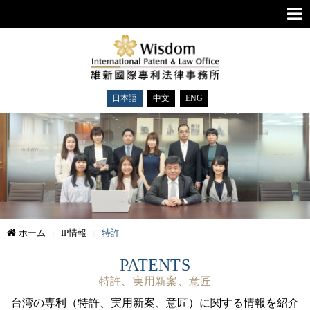
日本語
中文
ENG
ホーム
IP情報
特許
PATENTS
特許、実用新案、意匠
台湾の専利（特許、実用新案、意匠）に関する情報を紹介