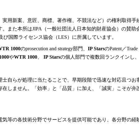
、実用新案、意匠、商標、著作権、不競法など）の権利取得手
。また本所はJIPA（一般社団法人日本知的財産協会）の賛助会
）及び国際ライセンス協会（LES）に所属しています。
WTR 1000
のprosecution and strategy部門、
IP Stars
のPatent／Tr
1000
や
WTR 1000
、
IP Stars
の個人部門で複数回ランクインし
理士自らが処理に当たることで、早期段階で迅速な対応且つお
存在しません。「効率」と「品質」に加え、「誠実」こそが弁
電気等の各技術分野でサービスを提供可能であり、各分野の経