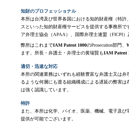
知財のプロフェッショナル
本所は台湾及び世界各国における知的財産権（特許
スといった知的財産権サービスを提供する事務所です
ア弁理士協会（APAA）、国際弁理士連盟（FICPI
弊所はこれまで
IAM Patent 1000
のProsecution部門、
ます。所長・弁護士・弁理士の黄瑞賢も
IAM Patent 
適切・迅速な対応
本所の関連業務はいずれも経験豊富な弁護士又は弁
るような何層にも渡る組織構成による遅延の弊害は
は強く認識しています。
特許
また、本所は化学、バイオ、医薬、機械、電子及び
提供が可能でございます。