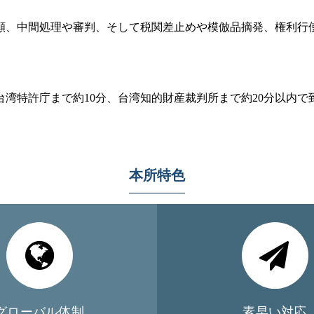
願、中間処理や審判、そして税関差止めや模倣品摘発、権利行
湾特許庁まで約10分、台湾知的財産裁判所まで約20分以内
。
本所特色
グローバル体制
素早い対応