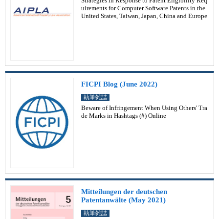
Strategies in Response to Patent Eligibility Req
uirements for Computer Software Patents in the
United States, Taiwan, Japan, China and Europe
FICPI Blog (June 2022)
執筆雑誌
Beware of Infringement When Using Others' Tra
de Marks in Hashtags (#) Online
Mitteilungen der deutschen
Patentanwälte (May 2021)
執筆雑誌