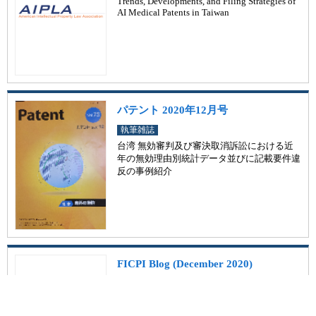
Trends, Developments, and Filing Strategies of
AI Medical Patents in Taiwan
パテント 2020年12月号
執筆雑誌
台湾 無効審判及び審決取消訴訟における近
年の無効理由別統計データ並びに記載要件違
反の事例紹介
FICPI Blog (December 2020)
執筆雑誌
Analysis of Practical Determination on Whether
Parody Constitutes Infringement in the Taiwan I