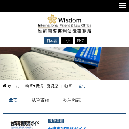
日本語
中文
ENG
ホーム
執筆&講演・受賞歴
執筆
全て
全て
執筆書籍
執筆雑誌
執筆書籍