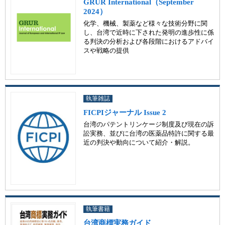
GRUR International（September
2024）
化学、機械、製薬など様々な技術分野に関
し、台湾で近時に下された発明の進歩性に係
る判決の分析および各段階におけるアドバイ
スや戦略の提供
執筆雑誌
FICPIジャーナル Issue 2
台湾のパテントリンケージ制度及び現在の訴
訟実務、並びに台湾の医薬品特許に関する最
近の判決や動向について紹介・解説。
執筆書籍
台湾商標実務ガイド