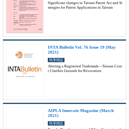
Significant changes in Taiwan Patent Act and St
rategies for Patent Applications in Taiwan
INTA Bulletin Vol. 76 Issue 19 (May
2021)
執筆雑誌
Altering a Registered Trademark—Taiwan Cour
t Clarifies Grounds for Revocation
AIPLA Innovate Magazine (March
2021)
執筆雑誌