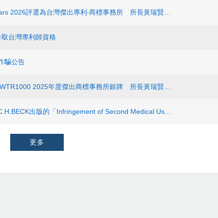
維新再度榮獲IP Stars 2026評選為台灣傑出專利‧商標事務所 所長黃瑞賢律師榮登IP Star
仁考取台灣專利師資格
詐騙公告
維新再創佳績 榮膺WTR1000 2025年度傑出商標事務所銀牌 所長黃瑞賢律師再度蟬連傑出智財律師銀牌榜
維新榮幸的於德國C.H.BECK出版的「Infringement of Second Medical Use Claims（第二醫療用途請求項侵權研究）」擔任共同作者
更多