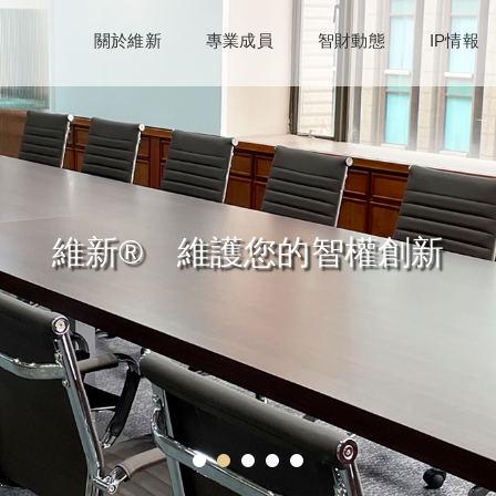
關於維新
專業成員
智財動態
IP情報
維新® 維護您的智權創新