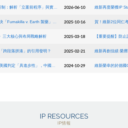
2026-06-10
美國 USPTO 2026 年單方再審查（EPR）新制：解析「立案前程序」與實務攻防影響
2025-10-16
沒數據也能先佔位？從日本知財高裁最新判決「Fumakilla v. Earth 製藥」案，看實施例補充型優先權之布局
賀！維新2位同
2025-03-18
南》三大核心與布局戰略解析
【重要提醒】防止
2025-02-21
「跨段落拼湊」的引用發明？
2024-10-29
同藥不同命！諾華 Entresto® 專利戰：為何美國判定「具進步性」，中國卻判「無效」？
IP RESOURCES
IP情報