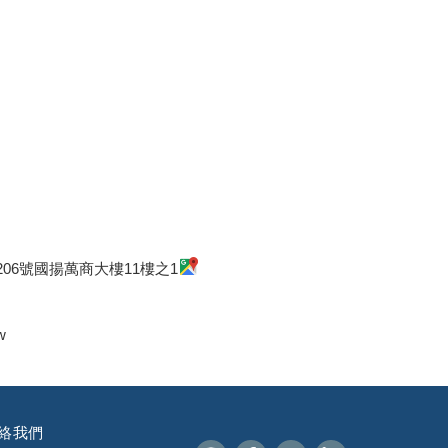
06號國揚萬商大樓11樓之1
w
絡我們