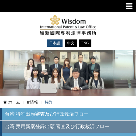
日本語
中文
ENG
ホーム
IP情報
特許
台湾 特許出願審査及び行政救済フロー
台湾 実用新案登録出願 審査及び行政救済フロー