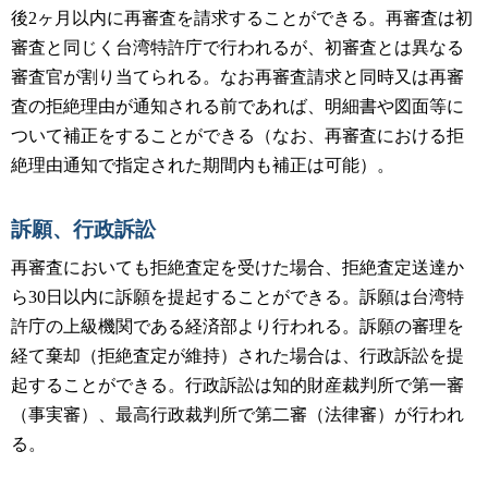
後2ヶ月以内に再審査を請求することができる。再審査は初
審査と同じく台湾特許庁で行われるが、初審査とは異なる
審査官が割り当てられる。なお再審査請求と同時又は再審
査の拒絶理由が通知される前であれば、明細書や図面等に
ついて補正をすることができる（なお、再審査における拒
絶理由通知で指定された期間内も補正は可能）。
訴願、行政訴訟
再審査においても拒絶査定を受けた場合、拒絶査定送達か
ら30日以内に訴願を提起することができる。訴願は台湾特
許庁の上級機関である経済部より行われる。訴願の審理を
経て棄却（拒絶査定が維持）された場合は、行政訴訟を提
起することができる。行政訴訟は知的財産裁判所で第一審
（事実審）、最高行政裁判所で第二審（法律審）が行われ
る。