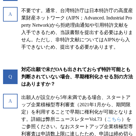
不要です。通常、台湾特許庁は日本特許庁の高度産
A
業財産ネットワーク (AIPN；Advanced. Industrial Pro
perty Network)から拒絶理由通知や引用特許文献を
入手できるため、当該書類を提出する必要はありま
せん。ただし、非特許文献についてはAIPNから入
手できないため、提出する必要があります。
対応出願で未だOAも出されておらず特許可能とも
Q
判断されていない場合、早期権利化させる別の方法
はありますか？
出願人が設立から5年未満である場合、スタートア
A
ップ企業積極型専利審査（2021年1月から、期間限
定）を利用することで早期に権利化が可能となりま
す。詳細は弊所ニュースレターVol.73（
こちら
）を
ご参照ください。なおスタートアップ企業積極型専
利審査は申請数上限に達したため、申請は締め切ら