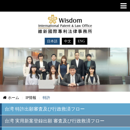
日本語
中文
ENG
ホーム
IP情報
特許
台湾 特許出願審査及び行政救済フロー
台湾 実用新案登録出願 審査及び行政救済フロー