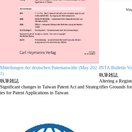
Mitteilungen der deutschen Patentanwälte (May 202
INTA Bulletin Vo
1)
執筆雑誌
執筆雑誌
Altering a Regis
Significant changes in Taiwan Patent Act and Strateg
rifies Grounds fo
ies for Patent Applications in Taiwan