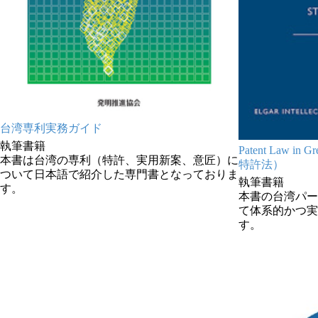
台湾専利実務ガイド
執筆書籍
Patent Law i
本書は台湾の専利（特許、実用新案、意匠）に
特許法）
ついて日本語で紹介した専門書となっておりま
執筆書籍
す。
本書の台湾パー
て体系的かつ実
す。