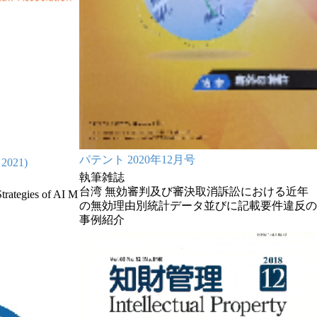
パテント 2020年12月号
 2021)
執筆雑誌
台湾 無効審判及び審決取消訴訟における近年
trategies of AI M
の無効理由別統計データ並びに記載要件違反の
事例紹介