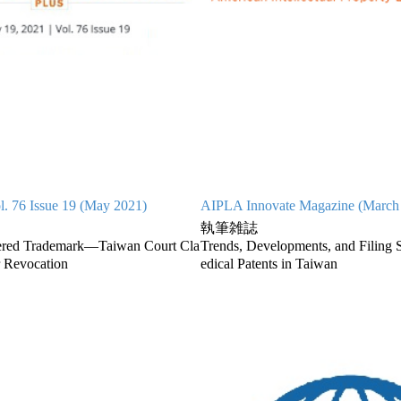
l. 76 Issue 19 (May 2021)
AIPLA Innovate Magazine (March
執筆雑誌
tered Trademark—Taiwan Court Cla
Trends, Developments, and Filing S
r Revocation
edical Patents in Taiwan