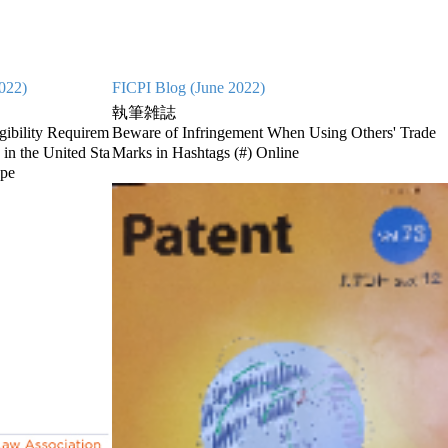
022)
FICPI Blog (June 2022)
執筆雑誌
igibility Requirem
Beware of Infringement When Using Others' Trade
 in the United Sta
Marks in Hashtags (#) Online
ope