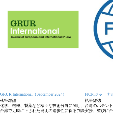
GRUR International（September 2024）
FICPIジャーナル I
執筆雑誌
執筆雑誌
化学、機械、製薬など様々な技術分野に関し、
台湾のパテント
台湾で近時に下された発明の進歩性に係る判決
実務、並びに台