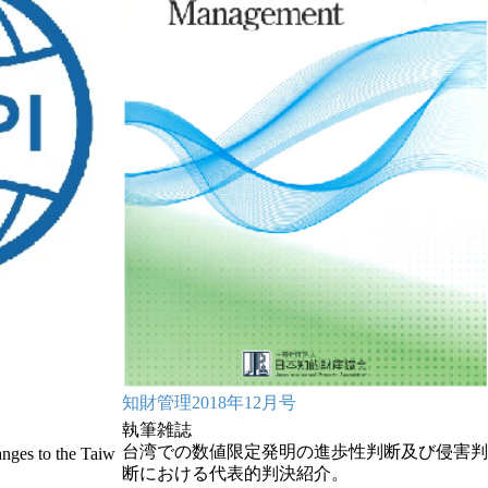
知財管理2018年12月号
執筆雑誌
台湾での数値限定発明の進歩性判断及び侵害判
nges to the Taiw
断における代表的判決紹介。