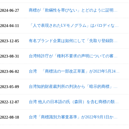
商標が「欺瞞性を帯びない」とどのように証明するか 中国と台湾の食品及び医薬品に関する商標審査実務の比較
2024-06-27
「人で表現されたLVモノグラム」はパロディなのか商標権侵害なのか？台湾裁判所による最新実務見解の分析
2024-04-11
有名ブランド企業は如何にして「先取り登録防止」規定を利用し、登録前に商標を保護するのか（ダニエル・ウェリントン v 王世昌事件）
2023-12-05
台湾特許庁が「権利不要求の声明についての審査基準」を公布、今年8月1日より施行
2023-08-31
台湾 「商標法の一部改正草案」が2023年5月24日に総統府より公布-早期審査制度規定の追加
2023-06-02
台湾知的財産裁判所の判決から「暗示的商標」と「記述的標識」の判断の重要点を分析（「a2」ミルク商標事件）
2023-05-09
台湾 他人の日本語の氏（森田）を含む商標の類否判断に関する事例（森田藥粧Dr.Morita事件）
2022-12-07
台湾「商標識別力審査基準」が2022年9月1日から改訂 改訂ポイントを紹介
2022-08-18