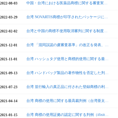
中国・台湾における医薬品商標に関する審査実務の比較
2022-08-03
台湾 NOVARTIS商標が印字されたパッケージに真正薬品を再梱包して販売する場合、権利消尽は主張できない（NOVARTIS德可立爾商標詰め替え事件）
2022-03-29
台湾と中国の商標不使用取消審判に関する制度及び実務の比較
2022-02-02
台湾 「混同誤認の虞審査基準」の改正を発表、即日施行
2021-12-01
台湾 ハッシュタグ使用と商標的使用に関する最新判例
2021-11-01
台湾 ハンドバッグ製品の著作物性を否定した判例（Céline Luggage事件）
2021-09-13
台湾 並行輸入の真正品に付された登録商標の利用に関する判例（LEGOトラック事件）
2021-07-23
台湾 商標の使用に関する最高裁判例（台湾亜太植牙医学会APAID事件）
2021-04-14
台湾 商標の使用証拠の認定に関する判例（ifixit事件）
2021-01-15