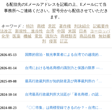
る配信先のEメールアドレスを記載の上、Eメールにて当
事務所へご連絡ください。翌号分から配信させていただき
ます。
キーワード：
特許
商標
意匠
著作権
判決紹介
記載要件
法改正
新規性、進歩性
台湾
中国
米国
日本
ヨーロッパ
化学
医薬
機械
電気
識別力
商標類否
商品役務
無効審
判
侵害
訂正
国際的宿泊・観光事業者による台湾での越境的な登録商標の使用―CROWN事件の分析
2026-05-13
台湾における地名商標の識別力と保護の限界 ―「YORKSHIRE TEA」商標事件を中心に
2026-01-14
最高行政裁判所が知的財産及び商事裁判所の「誤認混同の虞」に関する判決を覆す－Amazon Alexa商標異議申立事件
2025-09-08
台湾最高行政裁判所大法廷が「著名商標」の認定基準を統一
2024-10-14
「〇〇市集」は商標登録できるのか？－台湾における使用による識別力の獲得及び使用証拠の認定基準の紹介
2024-08-23