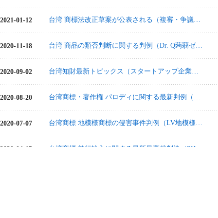
台湾 商標法改正草案が公表される（複審・争議審議制度創設、異議申立て廃止など）
2021-01-12
台湾 商品の類否判断に関する判例（Dr. Q蒟蒻ゼリー事件）
2020-11-18
台湾知財最新トピックス（スタートアップ企業積極型専利審査、商標ファストトラック審査等）
2020-09-02
台湾商標・著作権 パロディに関する最新判例（LV Monogram Canvasパロディ事件）
2020-08-20
台湾商標 地模様商標の侵害事件判例（LV地模様商標侵害事件）
2020-07-07
台湾商標 並行輸入に関する最新最高裁判決（PHILIP B侵害事件）
2020-04-15
商標「品質誤認」についての近年の判決（台湾及び中国）
2020-03-05
不使用取消審判の「指定商品/役務の範囲」について（台湾及び中国）
2019-11-25