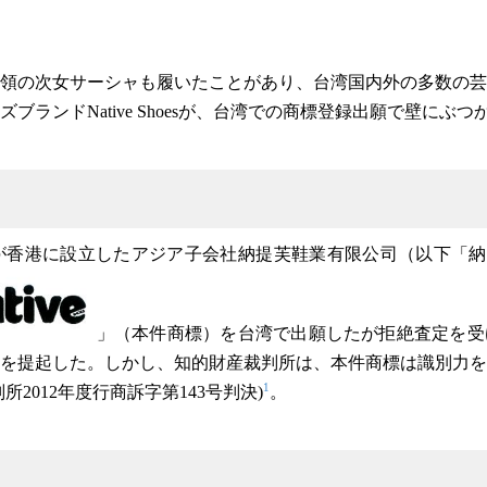
領の次女サーシャも履いたことがあり、台湾国内外の多数の芸
ブランドNative Shoesが、台湾での商標登録出願で壁にぶ
sブランドが香港に設立したアジア子会社納提芙鞋業有限公司（以下「納
」（本件商標）を台湾で出願したが拒絶査定を受
を提起した。しかし、知的財産裁判所は、本件商標は識別力を
1
2012年度行商訴字第143号判決)
。