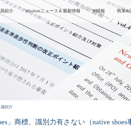
員紹介
Wisdomニュース＆最新情報
IP情報
執筆&
識別力
Shoes」商標、識別力有さない（native shoe