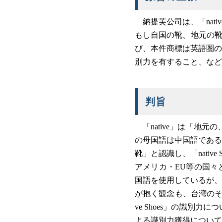
納提芙公司は、「nat
もし自国の靴、地元の靴という
び、本件商標は英語圏の
別力を有すること、など
判旨
「native」は「地
の母国語は中国語であるこ
靴」と認識し、「nati
アメリカ・EU等の国々
国語を使用しているが、
が抱く観念も、台湾のそ
ve Shoes」の識
よる識別力獲得について