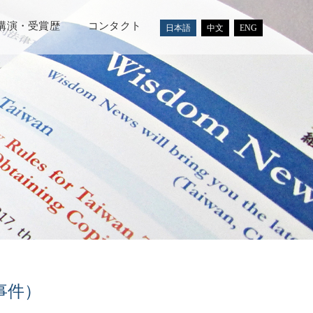
講演・受賞歴
コンタクト
日本語
中文
ENG
s事件）