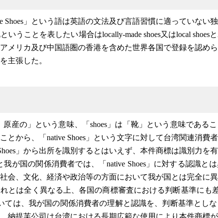
ive Shoes」という語は英語の文法及び言語習慣に適っていな
ことを表したい場合はlocally-made shoes又はlocal sh
アメリカ及び中国語圏の香港を含めた世界各国で登録を認めら
を主張した。
元の、原産の」という意味、「shoes」は「靴」という意味であ
とから、「native Shoes」という文字に対して台湾関連消
ve Shoes」から出所を識別するとはいえず、本件商標は識別力
と我が国の関係消費者では、
「native Shoes」に対する認識
とは
社会、文化、経済や政治等の方面において我が国とは完全に異
れとは全く異なる上、各国の商標審査における判断基準にも差が
別力については、我が国の関係消費者の理解と認識を、判断基準とし
、納提芙公司は台湾における長期広範な使用により本件商標が