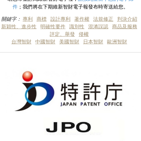
件
；我們將在下期維新智財電子報發布時寄送給您。
關鍵字：
專利
商標
設計專利
著作權
法規修正
判決介紹
新穎性、進步性
明確性要件
識別性
混淆誤認
商品及服務
評定、舉發
侵權
台灣智財
中國智財
美國智財
日本智財
歐洲智財