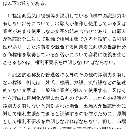
は以下の通りである。
1. 指定商品又は役務等を説明している商標中の識別力を
有しない部分について、出願人が創作し使用している又は
業者があまり使用しない文字の組み合わせであり、出願人
が当該部分に対して単独で権利主張できると誤解する可能
性があり、また消費者や競合する同業者に商標の当該部分
が商標権を取得しているか否かについて容易に疑義を生じ
させるものは、権利不要求を声明しなければならない。
2. 記述的名称及び普通名称以外のその他の識別力を有し
ない標識、例えば、姓氏、標語、熟語、流行語などの記述
的でない文字は、一般的に業者が好んで使用する、又はそ
れを理由に権利化が望まれるものである。これらの標識が
識別力を有しないと判断された場合、出願人が当該部分に
対して権利主張ができると誤解するのを防ぐために、原則
として権利不要求を声明しなければならない。但し、市場