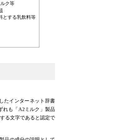
ミルク等
類
料とする乳飲料等
が提出したインターネット辞書
れも「A2ミルク」製品
明する文字であると認定で
牛乳製品の成分の説明として