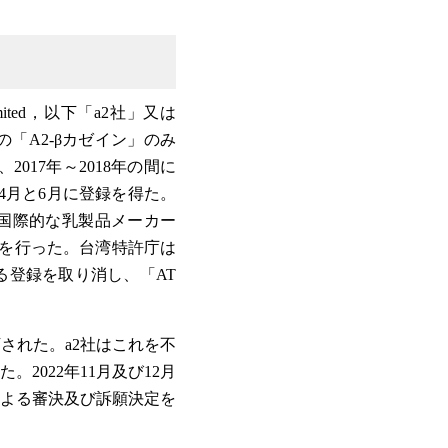
mited，以下「a2社」又は
「A2-βカゼイン」のみ
017年～2018年の間に
年4月と6月に登録を得た。
及び国際的な乳製品メーカー
立てを行った。台湾特許庁は
る登録を取り消し、「AT
された。a2社はこれを不
022年11月及び12月
よる審決及び訴願決定を