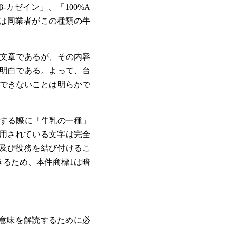
-カゼイン」、「100%A
標1は同業者がこの種類の牛
る文章であるが、その内容
は明白である。よって、台
明できないことは明らかで
読する際に「牛乳の一種」
使用されている文字は完全
品及び役務を結び付けるこ
きるため、本件商標1は暗
の意味を解読するために必