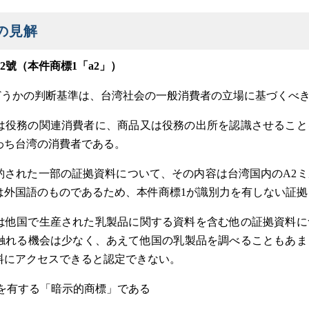
の見解
第32號（本件商標1「a2」）
かどうかの判断基準は、台湾社会の一般消費者の立場に基づくべ
は役務の関連消費者に、商品又は役務の出所を認識させること
わち台湾の消費者である。
酌された一部の証拠資料について、その内容は台湾国内のA2
は外国語のものであるため、本件商標1が識別力を有しない証拠
は他国で生産された乳製品に関する資料を含む他の証拠資料に
触れる機会は少なく、あえて他国の乳製品を調べることもあま
料にアクセスできると認定できない。
力を有する「暗示的商標」である