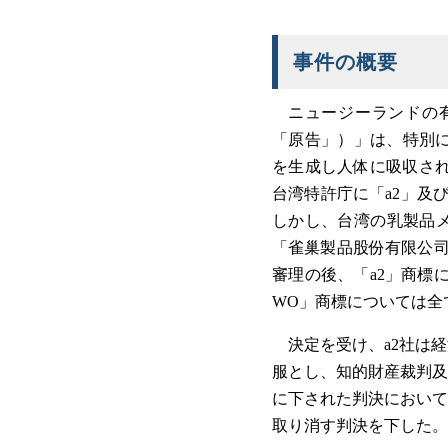
事件の概要
ニュージーランドの有名な乳
「原告」）」は、特別に
を生成し人体に吸収されや
台湾特許庁に「a2」及び
しかし、台湾の乳製品メー
「雀巢製品股份有限公司（
審理の後、「a2」商標
WO」商標については全
決定を受け、a2社は
服とし、知的財産裁判及
に下された判決において
取り消す判決を下した。