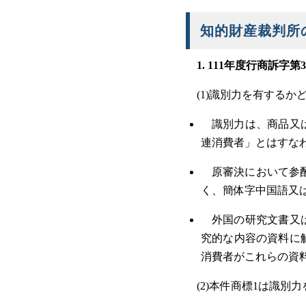
知的財産裁判所
1. 111年度行商訴字
(1)識別力を有する
識別力は、商品又
連消費者」とはすな
原審決において参
く、簡体字中国語又
外国の研究文書又
究的な内容の資料に
消費者がこれらの資
(2)本件商標1は識別