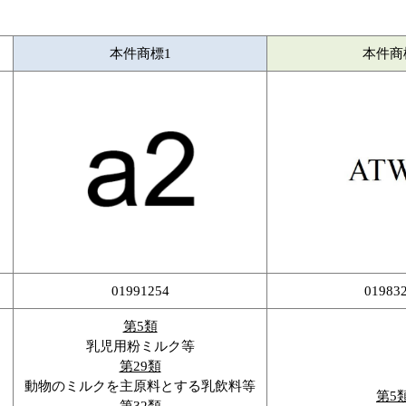
本件商標1
本件商
01991254
01983
第5類
乳児用粉ミルク等
第29類
動物のミルクを主原料とする乳飲料等
第5
第32類