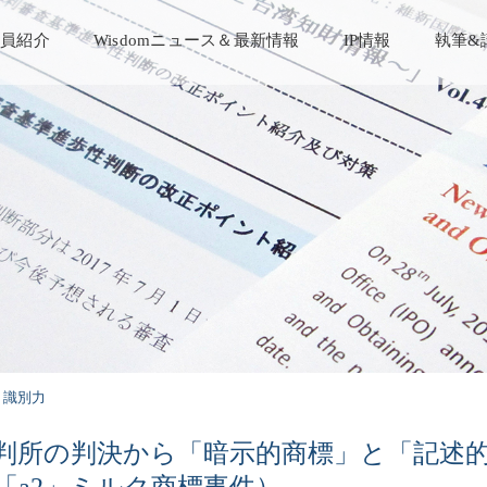
員紹介
Wisdomニュース＆最新情報
IP情報
執筆&
識別力
判所の判決から「暗示的商標」と「記述
「a2」ミルク商標事件）