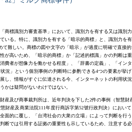
）
「商標識別力審査基準」において、識別力を有する又は識別力
ている。特に、識別力を有する「暗示的商標」と、識別力を有
めて難しい。商標の図や文字の「暗示」が過度に明確で直接的
性が高いため、「暗示的商標」か「記述的標識」かの判断は重
消費者が想像力を働かせる程度」、「辞書の定義」、「インタ
状況」という個別事例の判断時に参酌できる4つの要素が挙げ
展し、情報がすぐに伝達される今、インターネットの利用状況
うかは疑問がないわけではない。
財産及び商事裁判所は、近年判決を下した2件の事例（智慧財産
智慧財産及商業法院111年度行商訴字第52號行政判決）におい
全面的に覆し、「台湾社会の大衆の立場」によって判断を行う
判断では引用する証拠の重要性も示しているため、注意する必