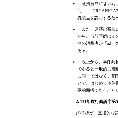
証拠資料によれば、
2」、「ORGANI
乳製品を説明するた
また、原審の審決
から、当該医師はそ
湾の消費者が「a2
ある。
以上から、本件商
であると一般的に理解
に同一ではなく、消
とで、はじめて本件商
示的商標であること
2. 111年度行商訴字
(1)商標が「直接的