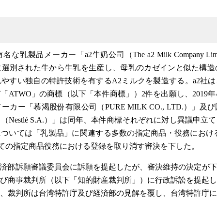
製品メーカー「a2牛奶公司（The a2 Milk Company Li
選別された牛から牛乳を生産し、母乳のカゼインと似た構造の
すい独自の特許技術を有するA2ミルクを製造する。a2社は、2
「ATWO」の商標（以下「本件商標」）2件を出願し、2019
カー「慕渴股份有限公司（PURE MILK CO., LTD.）」
Nestlé S.A.）」は同年、本件商標それぞれに対し異議申
については「乳製品」に関連する多数の指定商品・役務におけ
ての指定商品役務における登録を取り消す審決を下した。
経済部訴願審議委員会に訴願を提起したが、審決維持の決定が下
び商事裁判所（以下「知的財産裁判所」）に行政訴訟を提起した。2
、裁判所は台湾特許庁及び経済部の見解を覆し、台湾特許庁に