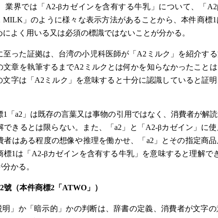
業界では「A2-βカゼインを含有する牛乳」について、「A2β
C A2 MILK」のように様々な表示方法があることから、本件商
めによく用いる又は必須の標識ではないことが分かる。
に至った証拠は、台湾の小児科医師が「A2ミルク」を紹介す
の文章を執筆するまでA2ミルクとは何かを知らなかったこと
」の文字は「A2ミルク」を意味すると十分に認識していると証
標1「a2」は既存の言葉又は事物の引用ではなく、消費者が解
できるとは限らない。また、「a2」と「A2-βカゼイン」に
費者はある程度の想像や推理を働かせ、「a2」とその指定商
標1は「A2-βカゼインを含有する牛乳」を意味すると理解で
が分かる。
第52號（本件商標2「ATWO」）
な説明」か「暗示的」かの判断は、辞書の定義、消費者が文字