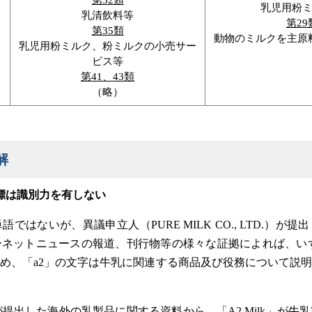
・
乳児用粉
乳清飲料等
第29
第35類
動物のミルクを主原
乳児用粉ミルク、粉ミルクの小売サー
ビス等
第41、43類
（略）
解
」商標は識別力を有しない
単語ではないが、異議申立人（PURE MILK CO., LTD.）
ネットニュースの報道、刊行物等の様々な証拠によれば、いず
め、「a2」の文字は牛乳に関連する商品及び役務について説
が提出した海外の乳製品に関する資料から、「A2 Milk」が