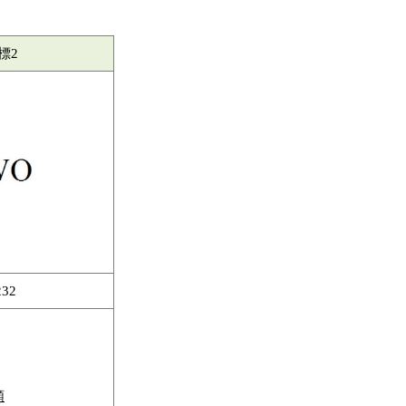
標2
232
類