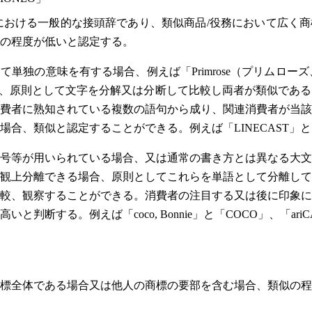
字における一般的な接頭辞であり、類似商品/役務において広く
の程度が低いと認定する。
単独の意味を有する場合、例えば「Primrose（プリムロー
て、原則として文字を分解又は分断して比較し両者が類似であ
費者に熟知されている複数の語句から成り、関連消費者が当該
合、類似と認定することができる。例えば「LINECAST」と
号等が用いられている場合、又は通常の書き方とは異なる大文
観上分離できる場合、原則としてこれらを単語として分離して
較、観察することができる。消費者の注目する又は後に印象に
と判断する。例えば「coco, Bonnie」と「COCO」、「ariC
標全体である場合又は他人の商標の要部を含む場合、類似の程