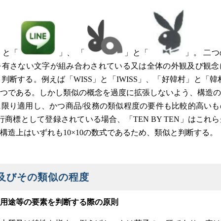
」と「
」、 「
」と「
」。 二
を有さない文字が組み合わされている又は全体の外観及び観念
判断する。例えば「WISS」と「IWISS」、「好韓村」と「韓
つである。しかし類似の概念を過度に拡張しないよう、構造の
限り適用し、かつ商品/役務の類似程度の要件も比較的高いも
先行商標として登録されている場合、「TEN BY TEN」はこ
構造上はいずれも10×10の数式であるため、類似と判断する。
及びその類似の程度
用途等の要素を判断する際の原則