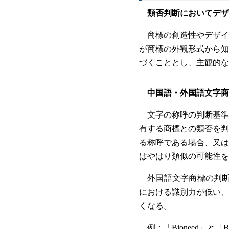
類否判断においてデザ
商標の創造性やデザイ
が商標の外観形式から知
づくこととし、主観的な
中国語・外国語文字商
文字の称呼の判断基準
有する商標との類否を判
る称呼である場合、又は
はやはり類似の可能性を
外国語文字商標の判断
における識別力が低い、
くなる。
例：「Bioneed」と「B