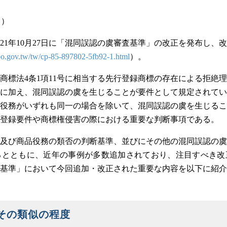
日）
021年10月27日に「混同誤認の虞審査基準」の改正を発布し、
po.gov.tw/tw/cp-85-897802-5fb92-1.html
）。
商標法4条1項11号に相当する先行登録商標の存在による拒絶
に加え、混同誤認の虞を生じることが要件として規定されてい
役務がいずれも同一の場合を除いて、混同誤認の虞を生じるこ
登録要件や商標権侵害の際における重要な判断事項である。
及び商品役務の類否の判断基準、並びにその他の混同誤認の虞
るとともに、近年の事例が多数追加されており、注目すべき改
基準」において今回追加・改正された重要な内容を以下に紹介
その類似の程度