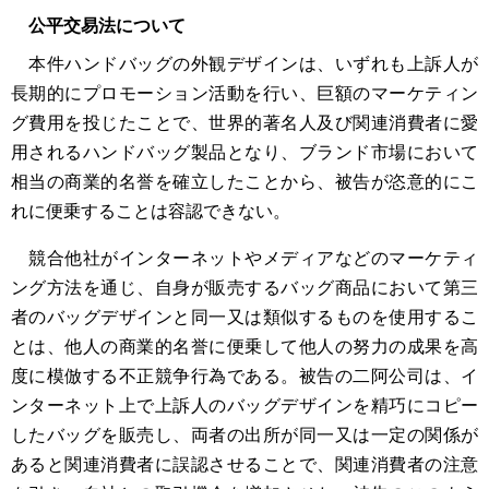
公平交易法について
本件ハンドバッグの外観デザインは、いずれも上訴人が
長期的にプロモーション活動を行い、巨額のマーケティン
グ費用を投じたことで、世界的著名人及び関連消費者に愛
用されるハンドバッグ製品となり、ブランド市場において
相当の商業的名誉を確立したことから、被告が恣意的にこ
れに便乗することは容認できない。
競合他社がインターネットやメディアなどのマーケティ
ング方法を通じ、自身が販売するバッグ商品において第三
者のバッグデザインと同一又は類似するものを使用するこ
とは、他人の商業的名誉に便乗して他人の努力の成果を高
度に模倣する不正競争行為である。被告の二阿公司は、イ
ンターネット上で上訴人のバッグデザインを精巧にコピー
したバッグを販売し、両者の出所が同一又は一定の関係が
あると関連消費者に誤認させることで、関連消費者の注意