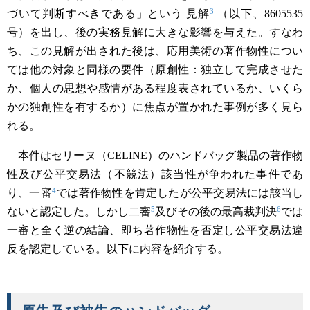
3
づいて判断すべきである」という 見解
（以下、8605535
号）を出し、後の実務見解に大きな影響を与えた。すなわ
ち、この見解が出された後は、応用美術の著作物性につい
ては他の対象と同様の要件（原創性：独立して完成させた
か、個人の思想や感情がある程度表されているか、いくら
かの独創性を有するか）に焦点が置かれた事例が多く見ら
れる。
本件はセリーヌ（CELINE）のハンドバッグ製品の著作物
性及び公平交易法（不競法）該当性が争われた事件であ
4
り、一審
では著作物性を肯定したが公平交易法には該当し
5
6
ないと認定した。しかし二審
及びその後の最高裁判決
では
一審と全く逆の結論、即ち著作物性を否定し公平交易法違
反を認定している。以下に内容を紹介する。