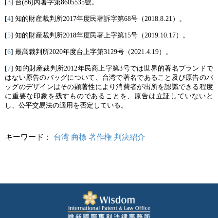
[
3
] 台(86)內著字第8605535號。
[
4
] 知的財産裁判所2017年度民著訴字第68号（2018.8.21）。
[
5
] 知的財産裁判所2018年度民著上字第15号（2019.10.17）。
[
6
] 最高裁判所2020年度台上字第3129号（2021.4.19）。
[
7
] 知的財産裁判所2012年民商上字第3号では世界的著名ブランドで
はない原告のバッグについて、台湾で著名であること及び原告のバ
ッグのデザインはその顕著性により消費者が出所を認識できる程度
に重要な印象を残すものであることを、原告は立証していないと
し、公平交易法の適用を否定している。
キーワード：
台湾
商標
著作権
判決紹介