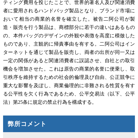
ティング費用を投じたことで、世界的著名人及び関連消費
者に愛用されるハンドバッグ製品となり、ブランド市場に
おいて相当の商業的名誉を確立した。被告二阿公司が製
造・販売を行う製品は、商標部分に若干の違いはあるもの
の、本件バッグのデザインの外観や表徴を高度に模倣した
ものであり、主観的に帰責事由を有する。二阿公司はイン
ターネットを通じて製品を販売し、両者の出所が同一又は
一定の関係があると関連消費者に誤認させ、自社との取引
機会を増加させた。これは原告の商業的名誉に便乗し、取
引秩序を維持するための社会的倫理及び自由、公正競争に
重大な影響を及ぼし、商業倫理的に非難される性質を有す
る公平性を欠く行為であるため、公平交易法（以下、公平
法）第25条に規定の禁止行為を構成する。
弊所コメント