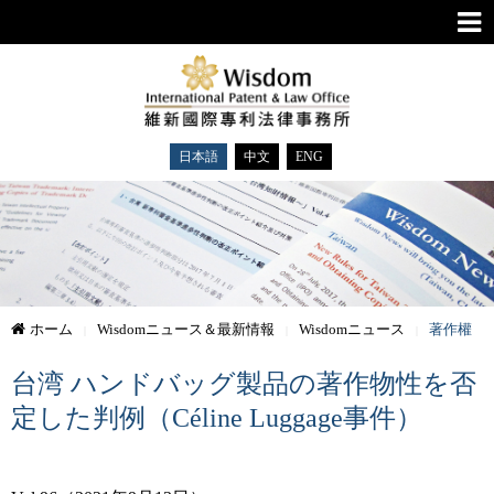
日本語
中文
ENG
ホーム
Wisdomニュース＆最新情報
Wisdomニュース
著作權
台湾 ハンドバッグ製品の著作物性を否
定した判例（Céline Luggage事件）