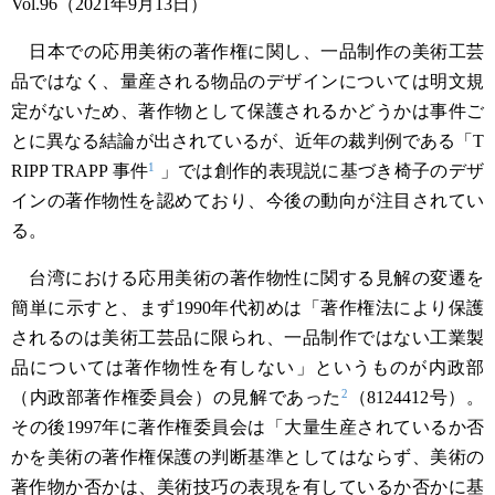
Vol.96（2021年9月13日）
日本での応用美術の著作権に関し、一品制作の美術工芸
品ではなく、量産される物品のデザインについては明文規
定がないため、著作物として保護されるかどうかは事件ご
とに異なる結論が出されているが、近年の裁判例である「T
1
RIPP TRAPP 事件
」では創作的表現説に基づき椅子のデザ
インの著作物性を認めており、今後の動向が注目されてい
る。
台湾における応用美術の著作物性に関する見解の変遷を
簡単に示すと、まず1990年代初めは「著作権法により保護
されるのは美術工芸品に限られ、一品制作ではない工業製
品については著作物性を有しない」というものが内政部
2
（内政部著作権委員会）の見解であった
（8124412号）。
その後1997年に著作権委員会は「大量生産されているか否
かを美術の著作権保護の判断基準としてはならず、美術の
著作物か否かは、美術技巧の表現を有しているか否かに基