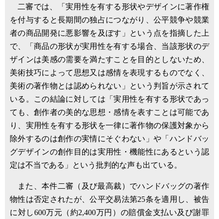
二審では、「実用性を有する形状やデザインに著作権
を付与すると長期間の独占につながり、公平競争や競業
者の商品開発に悪影響を及ぼす」という点を指摘した上
で、「商品の形状が実用性を有する場合、当該形状のデ
ザインは美感の需要を満たすことを目的としないため、
美術技巧によって思想又は感情を表現するものでなく、
美術の著作物とは認められない」という判旨が示されて
いる。この結論に対しては「実用性を有する形状であっ
ても、創作者の美的な思想・感情を表すことは可能であ
り、実用性を有する形状を一律に著作物の保護対象から
除外するのは創作の実情にそぐわない」や「ハンドバッ
グデザインの創作目的は実用性・機能性にあるという認
定は不当である」という批判的な声も出ている。
また、本件二審（及び最高裁）でハンドバッグの著作
物性は否定されたが、公平交易法第25条を適用し、被告
に対し600万元（約2,400万円）の賠償金支払い及び謝罪