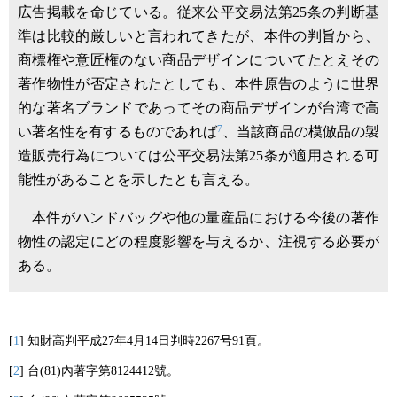
広告掲載を命じている。従来公平交易法第25条の判断基
準は比較的厳しいと言われてきたが、本件の判旨から、
商標権や意匠権のない商品デザインについてたとえその
著作物性が否定されたとしても、本件原告のように世界
的な著名ブランドであってその商品デザインが台湾で高
7
い著名性を有するものであれば
、当該商品の模倣品の製
造販売行為については公平交易法第25条が適用される可
能性があることを示したとも言える。
本件がハンドバッグや他の量産品における今後の著作
物性の認定にどの程度影響を与えるか、注視する必要が
ある。
[
1
] 知財高判平成27年4月14日判時2267号91頁。
[
2
] 台(81)內著字第8124412號。