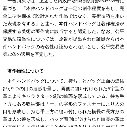
一審判決では、上述した内政部著作権委員会8605535号に
基づき、「本件ハンドバッグは一定の創作程度を有し、完
全に型や機械で設計された作品ではなく、美術技巧を用い
た表現を有する」と述べ、本件ハンドバッグは著作権法が
保護する美術の著作物に該当すると認定した。なお、公平
交易法該当性については、原告が提出された証拠からは本
件ハンドバッグの著名性は認められないとし、公平交易法
第22条の適用を否定した。
著作物性について
本件ハンドバッグについて、持ち手とバッグ正面の連結
部が2つの目の造形を呈し、両側に縫い付けられたS字型の
革によりキャラクターの顔の輪郭を形成している。持ち手
下方にある収納部は「一」の字形のファスナーにより人の
口を形成し、持ち手上方に縫い付けられた横長の長方形の
革は人の髪を形成し、バッグ両側に設けられた縦長の革は
外方向に引っ張り出すことが可能であり人の耳を形成して