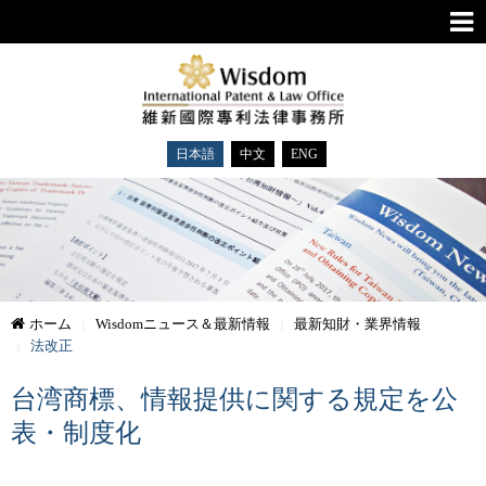
日本語
中文
ENG
ホーム
Wisdomニュース＆最新情報
最新知財・業界情報
法改正
台湾商標、情報提供に関する規定を公
表・制度化