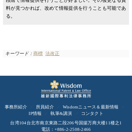
段階で情報提供を行うことが好ましい。その後更なる資
料が見つかれば、改めて情報提供を行うことも可能であ
る。
キーワード：
商標
法改正
事務所紹介
所員紹介
Wisdomニュース＆最新情報
IP情報
執筆&講演
コンタクト
台湾104台北市南京東路二段206号国揚万商大楼11楼之1
電話：+886-2-2508-2466