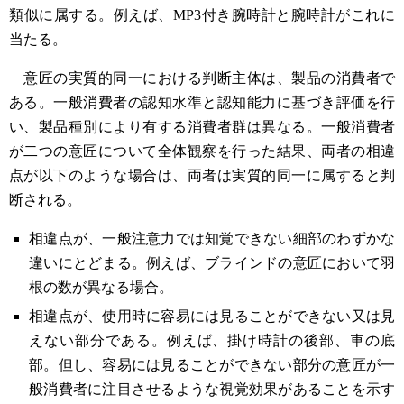
類似に属する。例えば、MP3付き腕時計と腕時計がこれに
当たる。
意匠の実質的同一における判断主体は、製品の消費者で
ある。一般消費者の認知水準と認知能力に基づき評価を行
い、製品種別により有する消費者群は異なる。一般消費者
が二つの意匠について全体観察を行った結果、両者の相違
点が以下のような場合は、両者は実質的同一に属すると判
断される。
相違点が、一般注意力では知覚できない細部のわずかな
違いにとどまる。例えば、ブラインドの意匠において羽
根の数が異なる場合。
相違点が、使用時に容易には見ることができない又は見
えない部分である。例えば、掛け時計の後部、車の底
部。但し、容易には見ることができない部分の意匠が一
般消費者に注目させるような視覚効果があることを示す