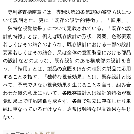
専利審査指南章では、専利法第23条第2項の審査方法につ
いて説明され、更に「既存の設計的特徴」、「転用」、
「独特な視覚効果」について定義されている。「既存の設
計的特徴」とは、例えば既存設計の形状、図案、色彩要素
若しくはその結合のような、既存設計における一部の設計
要素若しくはその結合、又は全体の意匠製品における部品
の設計などのような、既存設計のある構成部の設計を言
う。「転用」とは、製品の意匠をほかの種別の製品に応用
することを指す。「独特な視覚効果」とは、既存設計と比
べて、予想できない視覚効果を生じることを言う。組み合
わせた後の意匠において、各既存設計又は設計的特徴が視
覚効果上で呼応関係を成さず、各自で独立に存在したり単
純に重なっているだけなら、通常は独特な視覚効果を生じ
ない。
キーワード：
意匠
中国