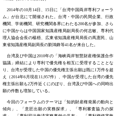
2014年の10月14日、
15日に「台湾中国両岸専利フォーラ
ム」が台北にて開催された。台湾・中国の民間企業、行政
機関、学術機関、研究機関各界にわたる200名が参加、さら
に中国からは中国国家知識産権局副局長の何志敏、専利代
理人協会会長の楊梧、広東省知識産権局局長の馬憲民、山
東省知識産権局副局長の劉鴻鋒等41名が来台した。
台湾及び中国は2010年の「海峡両岸智慧財産権保護合作
協議」締結により専利で優先権を相互に受理することとな
り、台湾が受理した中国の優先権主張出願は既に1万件を超
え（2014年6月現在11,957件）、中国が受理した台湾の優先
権主張出願も2万件近くにのぼり、台湾及び中国への同時出
願の件数も増加している。
今回のフォーラムのテーマは「知的財産権発展の動向と
傾向」、「意匠出願の実務探求」、「専利審査協力の探
求」、「専利司法救済実務事例の共有」、「専利権侵害救