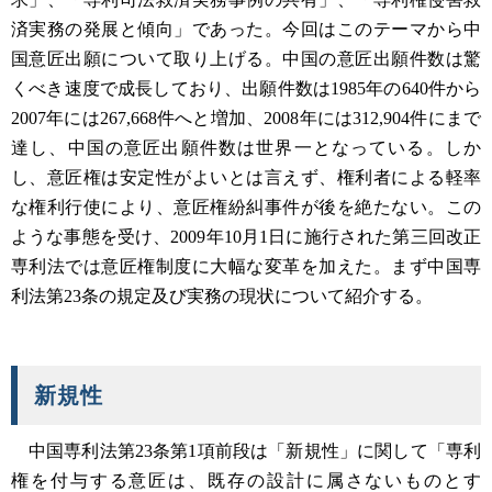
済実務の発展と傾向」であった。今回はこのテーマから中
国意匠出願について取り上げる。中国の意匠出願件数は驚
くべき速度で成長しており、出願件数は1985年の640件から
2007年には267,668件へと増加、2008年には312,904件にまで
達し、中国の意匠出願件数は世界一となっている。しか
し、意匠権は安定性がよいとは言えず、権利者による軽率
な権利行使により、意匠権紛糾事件が後を絶たない。この
ような事態を受け、2009年10月1日に施行された第三回改正
専利法では意匠権制度に大幅な変革を加えた。まず中国専
利法第23条の規定及び実務の現状について紹介する。
新規性
中国専利法第23条第1項前段は「新規性」に関して「専利
権を付与する意匠は、既存の設計に属さないものとす