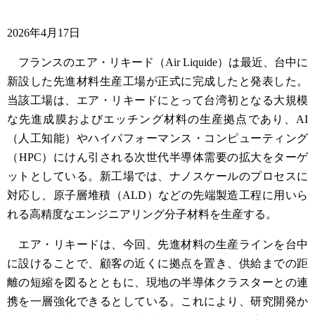
2026年4月17日
フランスのエア・リキード（Air Liquide）は最近、台中に
新設した先進材料生産工場が正式に完成したと発表した。
当該工場は、エア・リキードにとって台湾初となる大規模
な先進成膜およびエッチング材料の生産拠点であり、AI
（人工知能）やハイパフォーマンス・コンピューティング
（HPC）にけん引される次世代半導体需要の拡大をターゲ
ットとしている。新工場では、ナノスケールのプロセスに
対応し、原子層堆積（ALD）などの先端製造工程に用いら
れる高精度なエンジニアリング分子材料を生産する。
エア・リキードは、今回、先進材料の生産ラインを台中
に設けることで、顧客の近くに拠点を置き、供給までの距
離の短縮を図るとともに、現地の半導体クラスターとの連
携を一層強化できるとしている。これにより、研究開発か