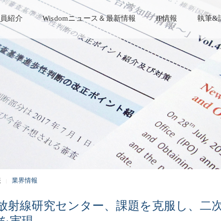
員紹介
Wisdomニュース＆最新情報
IP情報
執筆&
報
業界情報
放射線研究センター、課題を克服し、二次元
を実現