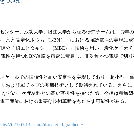
センター、成功大学、淡江大学からなる研究チームは、長年の
「六方晶窒化ホウ素（h-BN）」における強誘電性の実現に
援分子線エピタキシー（MBE）」技術を用い、炭化ケイ素チ
電性を持つh-BN薄膜を精密に積層し、非対称かつ電場で切
。
スケールでの拡張性と高い安定性を実現しており、超小型・高
リおよびAIチップの基盤技術として期待されている。さらに、
₂）などの二次元材料との高い互換性を持つため、今後は積層
電子産業における重要な技術革新をもたらす可能性がある。
ws.tw/2025/05/13/h-bn-2d-material-graphene/