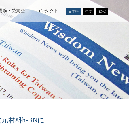
講演・受賞歴
コンタクト
日本語
中文
ENG
材料h-BNに