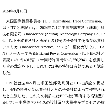
2024年8月16日
米国国際貿易委員会（U.S. International Trade Commission、
以下ITCと表記）は、2024年7月に中国英諾賽科（珠海）科
技有限公司（Innoscience (Zhuhai) Technology Company Co., Lt
d.、以下英諾賽科社と表記）及びその子会社である英諾賽科
アメリカ（Innoscience America, Inc.）が、窒化ガリウム（Ga
N）メーカーであるEfficient Power Conversion（以下EPC社と
表記）の1件の特許（米国特許番号No.8,350,294）を侵害し
た旨の裁定を下し、EPC社の2件の特許は有効であると認定
した。
EPC社は去年5月に米国連邦裁判所とITCに訴訟を提起
し、4件の特許が英諾賽科社とその子会社によって侵害され
たと主張した。これらの特許にはEPC社が専有する増強型G
aNパワー半導体デバイスの設計及び大量生産プロセスの核