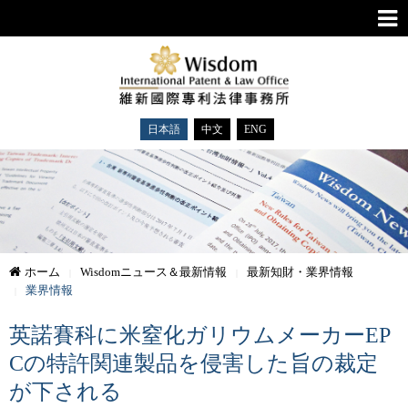
日本語
中文
ENG
ホーム
Wisdomニュース＆最新情報
最新知財・業界情報
業界情報
英諾賽科に米窒化ガリウムメーカーEP
Cの特許関連製品を侵害した旨の裁定
が下される