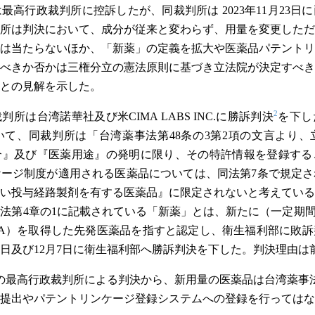
最高行政裁判所に控訴したが、同裁判所は 2023年11月23日
所は判決において、成分が従来と変わらず、用量を変更しただ
は当たらないほか、「新薬」の定義を拡大や医薬品パテントリ
べきか否かは三権分立の憲法原則に基づき立法院が決定すべき
との見解を示した。
2
所は台湾諾華社及び米CIMA LABS INC.に勝訴判決
を下し
て、同裁判所は「台湾薬事法第48条の3第2項の文言より、
合』及び『医薬用途』の発明に限り、その特許情報を登録する
ージ制度が適用される医薬品については、同法第7条で規定さ
い投与経路製剤を有する医薬品』に限定されないと考えている
法第4章の1に記載されている「新薬」とは、新たに（一定期
orization、MA）を取得した先発医薬品を指すと認定し、衛生福利部
30日及び12月7日に衛生福利部へ勝訴判決を下した。判決理由は
の最高行政裁判所による判決から、新用量の医薬品は台湾薬事
提出やパテントリンケージ登録システムへの登録を行ってはな