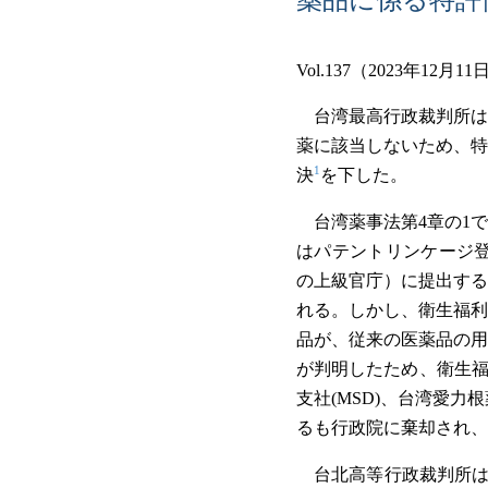
Vol.137（2023年12月11
台湾最高行政裁判所は2
薬に該当しないため、特
1
決
を下した。
台湾薬事法第4章の1
はパテントリンケージ登
の上級官庁）に提出する
れる。しかし、衛生福利
品が、従来の医薬品の用
が判明したため、衛生福利部
支社(MSD)、台湾愛力
るも行政院に棄却され、
台北高等行政裁判所は米Me