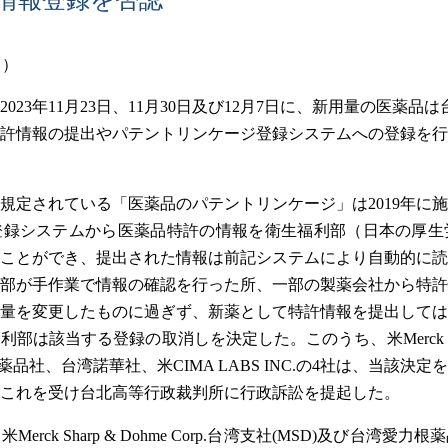
日）
023年11月23日、11月30日及び12月7日に、新用量の医薬品
許情報の提出やパテントリンケージ登録システムへの登録を行
で規定されている「医薬品のパテントリンケージ」は2019年に
録システムから医薬品特許の情報を衛生福利部（日本の厚生労
ことができ、提出された情報は前記システムにより自動的に読
部が手作業で情報の確認を行った所、一部の製薬会社から特許
量を変更したものに過ぎず、新薬として特許情報を提出しては
は該当する登録の取消しを決定した。このうち、米Merck Sharp &
根薬品社、台湾諾華社、米CIMA LABS INC.の4社は、当該決
これを受け台北高等行政裁判所に行政訴訟を提起した。
rck Sharp & Dohme Corp.台湾支社(MSD)及び台湾