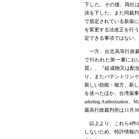
下した。その後、両社は
決を下した。また同裁判
で規定されている新薬に
を変更する法改正を行う
定できる事項ではない、
一方、台北高等行政裁判
で行われた第一審におい
質』、『組成物又は配
り、またパテントリンケ
新しい効能・複方、新し
を述べたほか、台湾薬事
arketing Auth
最高行政裁判所は11月
以上より、これら4件
しないため、特許情報の