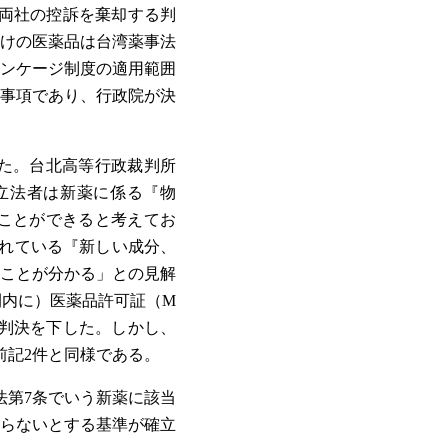
に両社の控訴を棄却する判
けの医薬品は台湾薬事法
ンケージ制度の適用範囲
事項であり、行政院が決
た。台北高等行政裁判所
立法者は新薬に係る『物
ことができると考えてお
れている『新しい成分、
ことが分かる」との見解
間内に）医薬品許可証（M
に敗訴判決を下した。しかし、
前記2件と同様である。
法第7条でいう新薬に該当
らないとする基準が確立