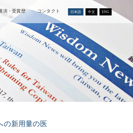
講演・受賞歴
コンタクト
日本語
中文
ENG
への新用量の医