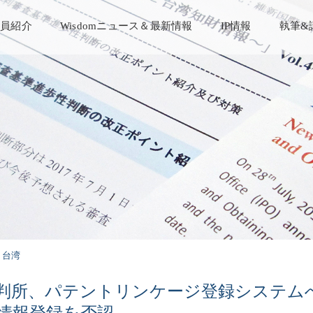
員紹介
Wisdomニュース＆最新情報
IP情報
執筆&
台湾
判所、パテントリンケージ登録システム
情報登録を否認