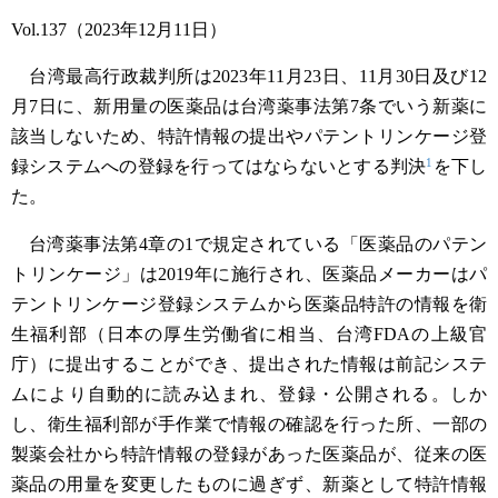
Vol.137（2023年12月11日）
台湾最高行政裁判所は2023年11月23日、11月30日及び12
月7日に、新用量の医薬品は台湾薬事法第7条でいう新薬に
該当しないため、特許情報の提出やパテントリンケージ登
1
録システムへの登録を行ってはならないとする判決
を下し
た。
台湾薬事法第4章の1で規定されている「医薬品のパテン
トリンケージ」は2019年に施行され、医薬品メーカーはパ
テントリンケージ登録システムから医薬品特許の情報を衛
生福利部（日本の厚生労働省に相当、台湾FDAの上級官
庁）に提出することができ、提出された情報は前記システ
ムにより自動的に読み込まれ、登録・公開される。しか
し、衛生福利部が手作業で情報の確認を行った所、一部の
製薬会社から特許情報の登録があった医薬品が、従来の医
薬品の用量を変更したものに過ぎず、新薬として特許情報