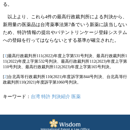
る。
以上より、これら4件の最高行政裁判所による判決から、
新用量の医薬品は台湾薬事法第7条でいう新薬に該当しない
ため、特許情報の提出やパテントリンケージ登録システム
への登録を行ってはならないとする基準が確立された。
[
1
]最高行政裁判所111(2022)年度上字第531号判決、最高行政裁判所1
11(2022)年度上字第532号判決、最高行政裁判所112(2023)年度上字第
110号判決、最高行政裁判所112(2023)年度上字第165号判決。
[
2
]台北高等行政裁判所110(2021)年度訴字第844号判決、台北高等行
政裁判所110(2021)年度訴字第1060号判決。
キーワード：
台湾
特許
判決紹介
医薬