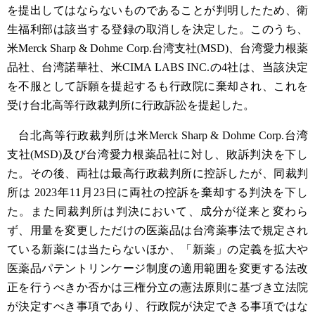
を提出してはならないものであることが判明したため、衛
生福利部は該当する登録の取消しを決定した。このうち、
米Merck Sharp & Dohme Corp.台湾支社(MSD)、台湾愛力根薬
品社、台湾諾華社、米CIMA LABS INC.の4社は、当該決定
を不服として訴願を提起するも行政院に棄却され、これを
受け台北高等行政裁判所に行政訴訟を提起した。
台北高等行政裁判所は米Merck Sharp & Dohme Corp.台湾
支社(MSD)及び台湾愛力根薬品社に対し、敗訴判決を下し
た。その後、両社は最高行政裁判所に控訴したが、同裁判
所は 2023年11月23日に両社の控訴を棄却する判決を下し
た。また同裁判所は判決において、成分が従来と変わら
ず、用量を変更しただけの医薬品は台湾薬事法で規定され
ている新薬には当たらないほか、「新薬」の定義を拡大や
医薬品パテントリンケージ制度の適用範囲を変更する法改
正を行うべきか否かは三権分立の憲法原則に基づき立法院
が決定すべき事項であり、行政院が決定できる事項ではな