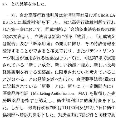
い、との見解を示した。
一方、台北高等行政裁判所は台湾諾華社及び米CIMA LA
2
BS INC.に勝訴判決
を下した。台北高等行政裁判所で行わ
れた第一審において、同裁判所は「台湾薬事法第48条の3第
2項の文言より、立法者は新薬に係る『物質』、『組成物又
は配合』及び『医薬用途』の発明に限り、その特許情報を
登録することができると考えており、またパテントリンケ
ージ制度が適用される医薬品については、同法第7条で規定
されている『新しい成分、新しい効能・複方、新しい投与
経路製剤を有する医薬品』に限定されないと考えているこ
とが分かる」との見解を述べたほか、台湾薬事法第4章の1
に記載されている「新薬」とは、新たに（一定期間内に）
医薬品許可証（Marketing Authorization、MA）を取得した先
発医薬品を指すと認定し、衛生福利部に敗訴判決を下し
た。しかし、最高行政裁判所は11月30日及び12月7日に衛生
福利部へ勝訴判決を下した。判決理由は前記2件と同様であ