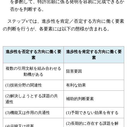
を参酌して、特許出願に係る発明を容易に完成できるか
否かを判断する。
ステップvでは、進歩性を肯定／否定する方向に働く要素
の判断を行うが、各要素には以下の態様が含まれる。
進歩性を否定する方向に働く要
進歩性を肯定する方向に働く要
素
素
複数の引用文献を組み合わせる
阻害要因
動機がある
(1)技術分野の関連性
有利な効果
(2)解決しようとする課題の共
補助的判断要素
通性
(3)機能又は作用の共通性
(1)予期できない効果を有する
(2)長期的に存在する課題を解
(4)示唆又は提案