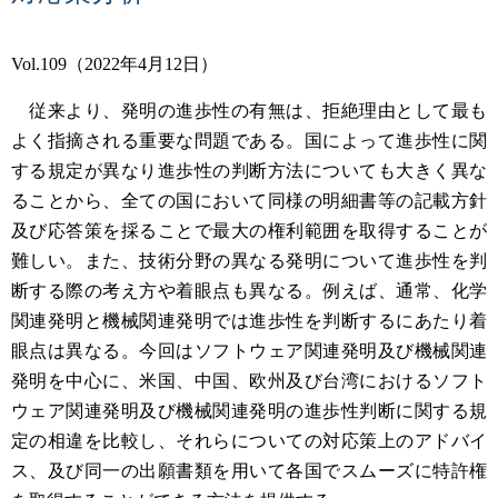
Vol.109（2022年4月12日）
従来より、発明の進歩性の有無は、拒絶理由として最も
よく指摘される重要な問題である。国によって進歩性に関
する規定が異なり進歩性の判断方法についても大きく異な
ることから、全ての国において同様の明細書等の記載方針
及び応答策を採ることで最大の権利範囲を取得することが
難しい。また、技術分野の異なる発明について進歩性を判
断する際の考え方や着眼点も異なる。例えば、通常、化学
関連発明と機械関連発明では進歩性を判断するにあたり着
眼点は異なる。今回はソフトウェア関連発明及び機械関連
発明を中心に、米国、中国、欧州及び台湾におけるソフト
ウェア関連発明及び機械関連発明の進歩性判断に関する規
定の相違を比較し、それらについての対応策上のアドバイ
ス、及び同一の出願書類を用いて各国でスムーズに特許権