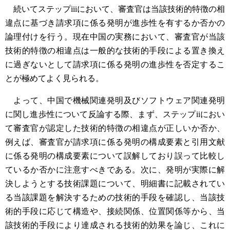
続いてステップiiiにおいて、審査官は当該技術的特徴の相
違点に基づき請求項に係る発明が進歩性を有するか否かの
論理付けを行う。現在中国の実務において、審査官が当該
技術的特徴の相違点は一般的な技術的手段による置き換え
に過ぎないとして請求項に係る発明の進歩性を否定するこ
とが極めてよく見られる。
よって、中国で機械関連発明及びソフトウェア関連発明
に関し進歩性について反論する際、まず、ステップiiにおい
て審査官が認定した技術的特徴の相違点が正しいか否か、
例えば、審査官が請求項に係る発明の構成要素と引用文献
に係る発明の構成要素について誤解しており誤って比較し
ているか否かに注意すべきである。次に、発明が実際に解
決しようとする技術課題について、明細書に記載されてい
る当該課題を解決するための技術的手段を確認し、当該技
術的手段に応じて構造や、接続関係、位置関係等から、当
該技術的手段により達成される技術的効果を論じ、これに