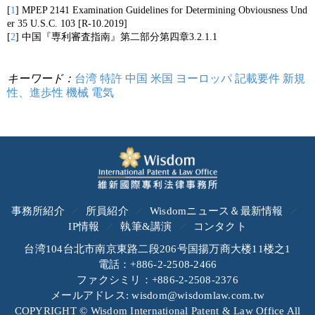
[
1
] MPEP 2141 Examination Guidelines for Determining Obviousness Und
er 35 U.S.C. 103 [R-10.2019]
[
2
] 中国『専利審査指南』第二部分第四章3.2.1.1
キーワード：
台湾
特許
中国
米国
ヨーロッパ
記載要件
新規
性、進歩性
機械
電気
事務所紹介
所員紹介
Wisdomニュース＆最新情報
IP情報
執筆&講演
コンタクト
台湾104台北市南京東路二段206号国揚万商大楼11楼之1
電話：+886-2-2508-2466
ファクシミリ：+886-2-2508-2376
メールアドレス: wisdom@wisdomlaw.com.tw
COPYRIGHT © Wisdom International Patent & Law Office All