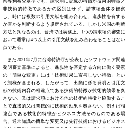
湾専利審査基準でも、請求項に記載の特徴が技術的特徴／
非技術的特徴であるかの区別はせず、請求項全体を観察
し、時には複数の引用文献を組み合わせ、進歩性を有する
か否かを判断するよう規定されている。しかし米国の判断
方法と異なるのは、台湾では実務上、1つの請求項の審査に
おいて通常は4つ以上の引用文献を組み合わせることはない
点である。
また2021年7月に台湾特許庁が公表したソフトウェア関連
発明審査基準によると、進歩性を否定する方向に働く要素
の「簡単な変更」には「技術効果に寄与しない特徴」とい
う態様が含まれる。したがって、出願に係る発明と引用文
献の技術内容の相違点である技術的特徴が技術的効果を奏
さない、又は請求項における他の技術的特徴と協働するこ
とで直接的又は間接的に技術的効果を奏さない、例えば相
違点である技術的特徴がビジネス方法そのものである場
合、通常知識の簡単な変更又は先行技術におけるビジネス