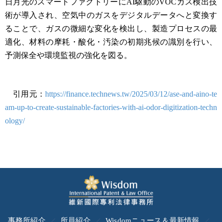
日月光のスマートファクトリーにAI駆動のVOCガス検出技
術が導入され、空気中のガスをデジタルデータへと変換す
ることで、ガスの微細な変化を検出し、製造プロセスの最
適化、材料の摩耗・酸化・汚染の初期兆候の識別を行い、
予測保全や環境監視の強化を図る。
引用元：
https://finance.technews.tw/2025/03/12/ase-and-aino-te
am-up-to-create-sustainable-factories-with-ai-odor-digitization-techn
ology/
事務所紹介
所員紹介
Wisdomニュース＆最新情報