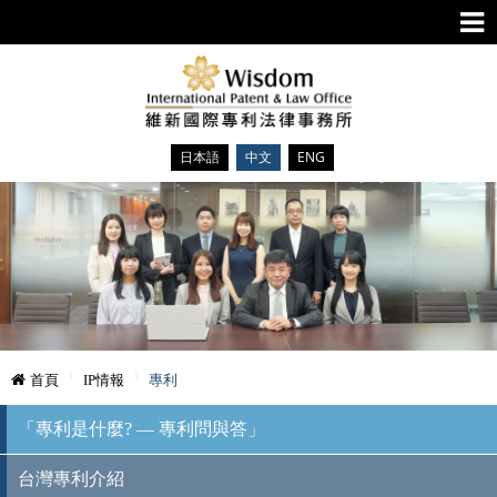
日本語
中文
ENG
首頁
IP情報
專利
「專利是什麼? — 專利問與答」
台灣專利介紹