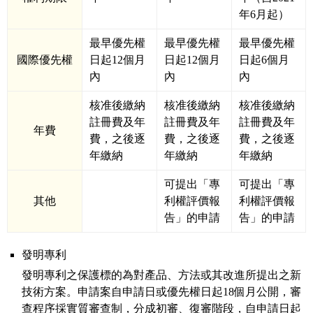
年6月起）
最早優先權
最早優先權
最早優先權
國際優先權
日起12個月
日起12個月
日起6個月
內
內
內
核准後繳納
核准後繳納
核准後繳納
註冊費及年
註冊費及年
註冊費及年
年費
費，之後逐
費，之後逐
費，之後逐
年繳納
年繳納
年繳納
可提出「專
可提出「專
其他
利權評價報
利權評價報
告」的申請
告」的申請
發明專利
發明專利之保護標的為對產品、方法或其改進所提出之新
技術方案。申請案自申請日或優先權日起18個月公開，審
查程序採實質審查制，分成初審、復審階段，自申請日起