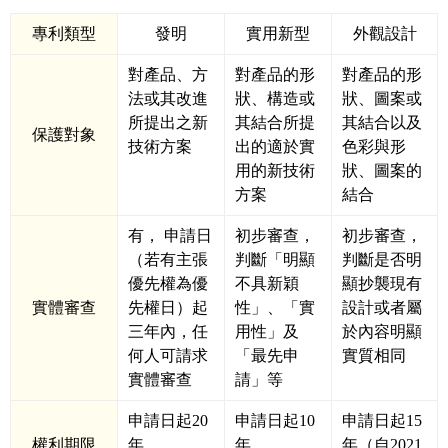
專利類型
發明
實用新型
外觀設計
對產品、方
對產品的形
對產品的形
法或其改進
狀、構造或
狀、圖案或
所提出之新
其結合所提
其結合以及
保護對象
技術方案
出的適於實
色彩與形
用的新技術
狀、圖案的
方案
結合
有， 申請日
初步審查，
初步審查，
（若有主張
判斷「明顯
判斷是否明
優先權為優
不具新穎
顯抄襲現有
實體審查
先權日）起
性」、「實
設計或者屬
三年內，任
用性」及
於內容明顯
何人可請求
「最先申
實質相同
實體審查
請」等
申請日起20
申請日起10
申請日起15
權利期限
年
年
年（自2021