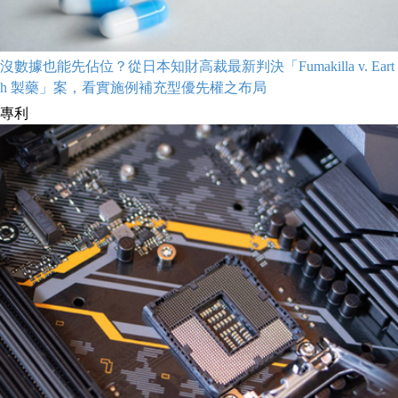
沒數據也能先佔位？從日本知財高裁最新判決「Fumakilla v. Eart
h 製藥」案，看實施例補充型優先權之布局
專利