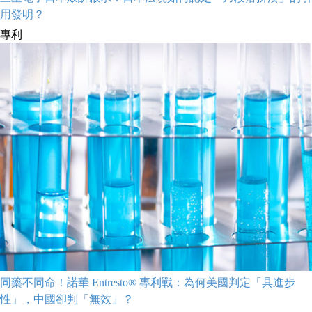
用發明？
專利
同藥不同命！諾華 Entresto® 專利戰：為何美國判定「具進步
性」，中國卻判「無效」？