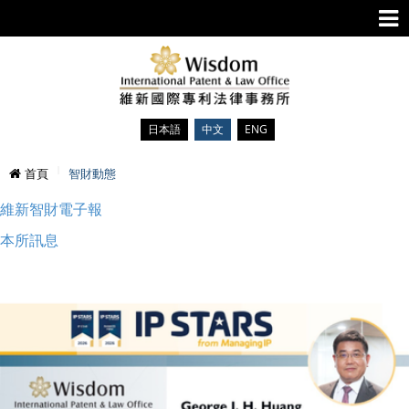
日本語
中文
ENG
首頁
智財動態
維新智財電子報
本所訊息