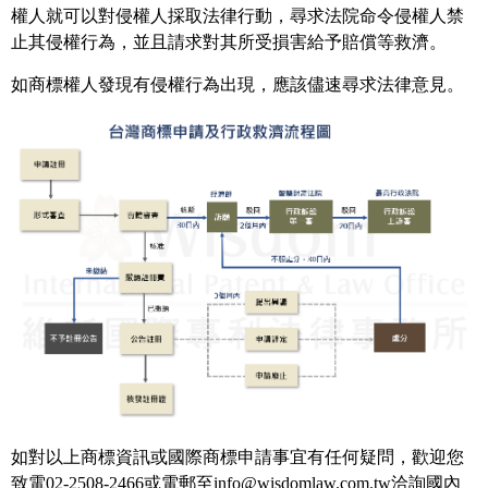
權人就可以對侵權人採取法律行動，尋求法院命令侵權人禁
止其侵權行為，並且請求對其所受損害給予賠償等救濟。
如商標權人發現有侵權行為出現，應該儘速尋求法律意見。
如對以上商標資訊或國際商標申請事宜有任何疑問，歡迎您
致電02-2508-2466或電郵至info@wisdomlaw.com.tw洽詢國內