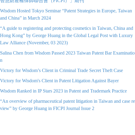
智慧財產權律師聯合會（FICPI）」期刊
Wisdom Hosted Tokyo Seminar “Patent Strategies in Europe, Taiwan
and China” in March 2024
“A guide to registering and protecting cosmetics in Taiwan, China and
Hong Kong” by George Huang in the Global Legal Post with Luxury
Law Alliance (November, 03 2023)
Salina Chen from Wisdom Passed 2023 Taiwan Patent Bar Examinatio
n
Victory for Wisdom’s Client in Criminal Trade Secret Theft Case
Victory for Wisdom's Client in Patent Litigation Against Bayer
Wisdom Ranked in IP Stars 2023 in Patent and Trademark Practice
“An overview of pharmaceutical patent litigation in Taiwan and case re
view” by George Huang in FICPI Journal Issue 2
Wisdom Patent Practice Recognized in the IAM Patent 1000 2023
An AIPLA Innovate Magazine Article (June 2023) on Prosecution Hist