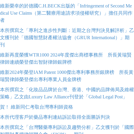
維新榮幸的於德國C.H.BECK出版的「Infringement of Second Me
dical Use Claims（第二醫療用途請求項侵權研究）」擔任共同作
者
本所撰寫之「專利之進步性判斷：近期之台灣判決見解評析」乙
文獲刊於「德國智慧財產權法協會（GRUR International）」期
刊
維新再度榮獲WTR1000 2024年度傑出商標事務所 所長黃瑞賢
律師連續榮登傑出智財律師銀牌榜
維新2024年榮登IAM Patent 1000傑出專利事務所銀牌榜 所長黃
瑞賢律師榮登傑出專利專業人員金牌榜
本所撰寫之「化妝品品牌於台灣、香港、中國的品牌佈局及維權
策略」乙文由Luxury Law Alliance刊登於「Global Legal Post」
賀！ 維新同仁考取台灣專利師資格
本所代理客戶於藥品專利連結訴訟取得全面勝訴判決
本所撰寫之「台灣醫藥專利訴訟及趨勢分析」乙文獲刊於「國際