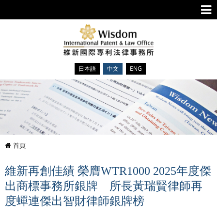
日本語
中文
ENG
首頁
維新再創佳績 榮膺WTR1000 2025年度傑
出商標事務所銀牌 所長黃瑞賢律師再
度蟬連傑出智財律師銀牌榜