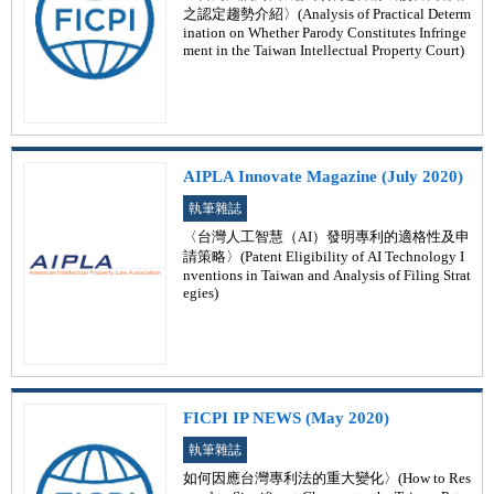
之認定趨勢介紹〉(Analysis of Practical Determ
ination on Whether Parody Constitutes Infringe
ment in the Taiwan Intellectual Property Court)
AIPLA Innovate Magazine (July 2020)
執筆雜誌
〈台灣人工智慧（AI）發明專利的適格性及申
請策略〉(Patent Eligibility of AI Technology I
nventions in Taiwan and Analysis of Filing Strat
egies)
FICPI IP NEWS (May 2020)
執筆雜誌
如何因應台灣專利法的重大變化〉(How to Res