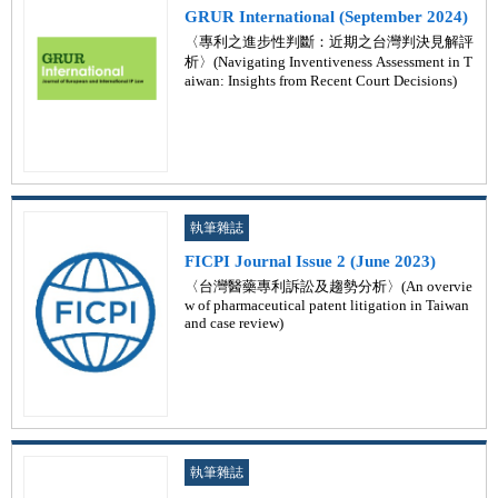
GRUR International (September 2024)
〈專利之進步性判斷：近期之台灣判決見解評
析〉(Navigating Inventiveness Assessment in T
aiwan: Insights from Recent Court Decisions)
執筆雜誌
FICPI Journal Issue 2 (June 2023)
〈台灣醫藥專利訴訟及趨勢分析〉(An overvie
w of pharmaceutical patent litigation in Taiwan
and case review)
執筆雜誌