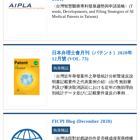
〈台灣智慧醫療專利發展趨勢與申請策略〉(T
rends, Developments, and Filing Strategies of AI
Medical Patents in Taiwan)
日本弁理士會月刊（パテント）2020年
12月號 (VOL. 73)
執筆雜誌
〈台灣近年舉發案件之舉發統計分析暨違反說
明書記載要件之代表案例介紹〉(台湾 無効審
判及び審決取消訴訟における近年の無効理由
別統計データ並びに記載要件違反の事例紹
介)
FICPI Blog (December 2020)
執筆雜誌
〈台灣法院對於戲謔仿作是否構成侵害商標權