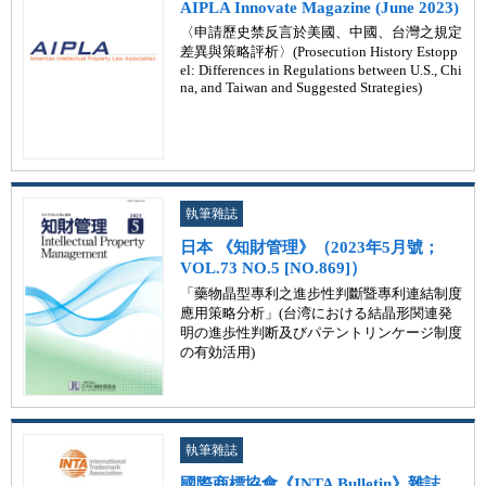
AIPLA Innovate Magazine (June 2023)
〈申請歷史禁反言於美國、中國、台灣之規定
差異與策略評析〉(Prosecution History Estopp
el: Differences in Regulations between U.S., Chi
na, and Taiwan and Suggested Strategies)
執筆雜誌
日本 《知財管理》（2023年5月號；
VOL.73 NO.5 [NO.869]）
「藥物晶型專利之進步性判斷暨專利連結制度
應用策略分析」(台湾における結晶形関連発
明の進歩性判断及びパテントリンケージ制度
の有効活用)
執筆雜誌
國際商標協會《INTA Bulletin》雜誌