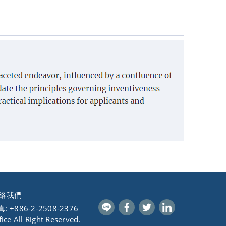
絡我們
: +886-2-2508-2376
ce All Right Reserved.