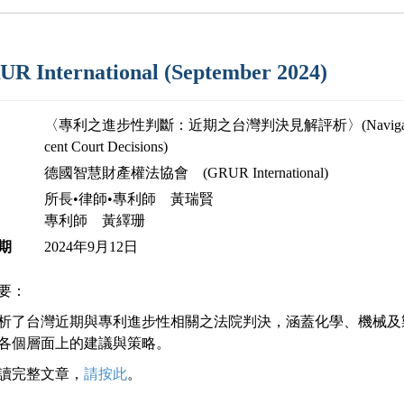
R International (September 2024)
〈專利之進步性判斷：近期之台灣判決見解評析〉(Navigating Inventiven
cent Court Decisions)
德國智慧財產權法協會 (GRUR International)
所長•律師•專利師 黃瑞賢
專利師 黃繹珊
期
2024年9月12日
要：
析了台灣近期與專利進步性相關之法院判決，涵蓋化學、機械及
各個層面上的建議與策略。
讀完整文章，
請按此
。