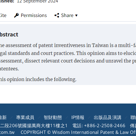
維新
專業成員
智財動態
IP情報
出版品及演講
聯
二段206號國揚萬商大樓11樓之1
電話: +886-2-2508-2466
傳真
com.tw
COPYRIGHT © Wisdom International Patent & Law Offi