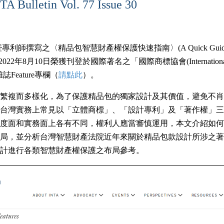
ulletin Vol. 77 Issue 30
撰寫之〈精品包智慧財產權保護快速指南〉(A Quick Guide to Prot
，於2022年8月10日榮獲刊登於國際著名之「國際商標協會(International Tra
n雜誌Feature專欄（
請點此
）。
繁複而多樣化，為了保護精品包的獨家設計及其價值，避免不肖
台灣實務上常見以「立體商標」、「設計專利」及「著作權」三
度面和實務面上各有不同，權利人應當審慎運用，本文介紹如何
局，並分析台灣智慧財產法院近年來關於精品包款設計所涉之著
計進行各類智慧財產權保護之布局參考。