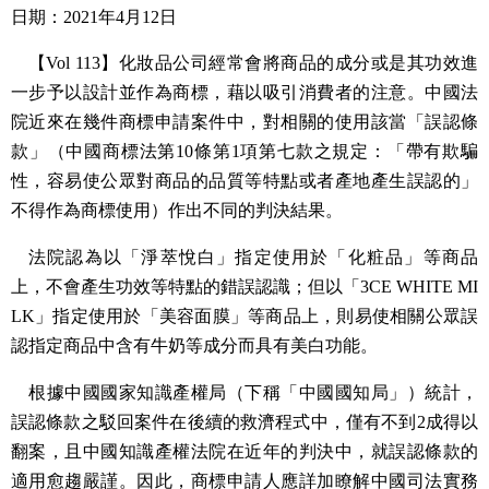
日期：2021年4月12日
【Vol 113】化妝品公司經常會將商品的成分或是其功效進
一步予以設計並作為商標，藉以吸引消費者的注意。中國法
院近來在幾件商標申請案件中，對相關的使用該當「誤認條
款」（中國商標法第10條第1項第七款之規定：「帶有欺騙
性，容易使公眾對商品的品質等特點或者產地產生誤認的」
不得作為商標使用）作出不同的判決結果。
法院認為以「淨萃悅白」指定使用於「化粧品」等商品
上，不會產生功效等特點的錯誤認識；但以「3CE WHITE MI
LK」指定使用於「美容面膜」等商品上，則易使相關公眾誤
認指定商品中含有牛奶等成分而具有美白功能。
根據中國國家知識產權局（下稱「中國國知局」）統計，
誤認條款之駁回案件在後續的救濟程式中，僅有不到2成得以
翻案，且中國知識產權法院在近年的判決中，就誤認條款的
適用愈趨嚴謹。因此，商標申請人應詳加瞭解中國司法實務