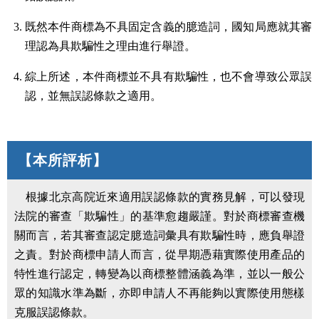
既然本件商標為不具固定含義的臆造詞，國知局應就其審
理認為具欺騙性之理由進行舉證。
綜上所述，本件商標並不具有欺騙性，也不會導致公眾誤
認，並無誤認條款之適用。
【本所評析】
根據北京高院近來適用誤認條款的實務見解，可以發現
法院的審查「欺騙性」的基準愈趨嚴謹。對於商標審查機
關而言，若其審查認定臆造詞彙具有欺騙性時，應負舉證
之責。對於商標申請人而言，從早期憑藉實際使用產品的
特性進行認定，轉變為以商標整體涵義為準，並以一般公
眾的知識水準為斷，亦即申請人不再能夠以實際使用態樣
克服誤認條款。