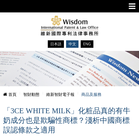
日本語
中文
ENG
首頁
智財動態
維新智財電子報
商品及服務
「3CE WHITE MILK」化粧品真的有牛
奶成分也是欺騙性商標？淺析中國商標
誤認條款之適用